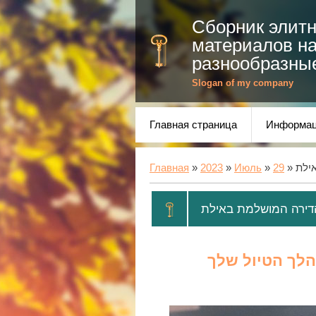
Сборник элит
материалов н
разнообразны
Slogan of my company
Главная страница
Информац
ילת
29
»
Июль
»
2023
»
Главная
ירה המושלמת באילת
הלך הטיול שלך