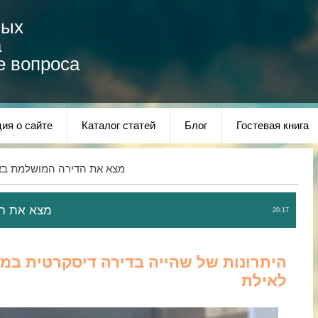
ных
а
е вопроса
ия о сайте
Каталог статей
Блог
Гостевая книга
» מצא את הדירה המושלמת בא
מצא את הד
20:17
היתרונות של שהייה בדירה דיסקרטית במ
לאילת