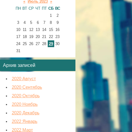
«
Июль 2023
»
ПН
ВТ
СР
ЧТ
ПТ
СБ
ВС
1
2
3
4
5
6
7
8
9
10
11
12
13
14
15
16
17
18
19
20
21
22
23
24
25
26
27
28
29
30
31
Архив записей
2020 Август
2020 Сентябрь
2020 Октябрь
2020 Ноябрь
2020 Декабрь
2022 Январь
2022 Март