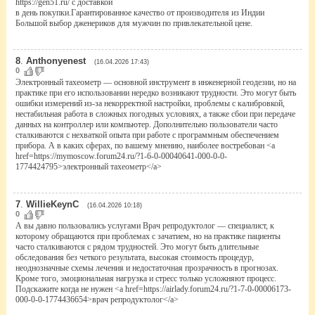
https://gen51.ru/ с доставкой
в день покупки.Гарантированное качество от производителя из Индии
Большой выбор дженериков для мужчин по привлекательной цене.
8
.
Anthonyenest
(16.04.2026 17:43)
0
Электронный тахеометр — основной инструмент в инженерной геодезии, но на
практике при его использовании нередко возникают трудности. Это могут быть
ошибки измерений из-за некорректной настройки, проблемы с калибровкой,
нестабильная работа в сложных погодных условиях, а также сбои при передаче
данных на контроллер или компьютер. Дополнительно пользователи часто
сталкиваются с нехваткой опыта при работе с программным обеспечением
прибора. А в каких сферах, по вашему мнению, наиболее востребован <a
href=https://mymoscow.forum24.ru/?1-6-0-00040641-000-0-0-
1774424795>электронный тахеометр</a>
7
.
WillieKeynC
(16.04.2026 10:18)
0
А вы давно пользовались услугами Врач репродуктолог — специалист, к
которому обращаются при проблемах с зачатием, но на практике пациенты
часто сталкиваются с рядом трудностей. Это могут быть длительные
обследования без четкого результата, высокая стоимость процедур,
неоднозначные схемы лечения и недостаточная прозрачность в прогнозах.
Кроме того, эмоциональная нагрузка и стресс только усложняют процесс.
Подскажите когда не нужен <a href=https://airlady.forum24.ru/?1-7-0-00006173-
000-0-0-1774436654>врач репродуктолог</a>