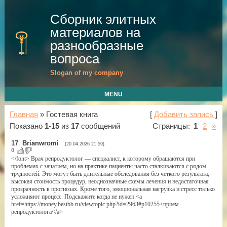
Сборник элитных
материалов на
разнообразные
вопроса
Slogan of my company
MENU
Главная
»
Гостевая книга
[
Добавить запись
]
Показано
1
-
15
из
17
сообщений
Страницы:
1
2
»
17
.
Brianwromi
(20.04.2026 21:59)
0
</font> Врач репродуктолог — специалист, к которому обращаются при
проблемах с зачатием, но на практике пациенты часто сталкиваются с рядом
трудностей. Это могут быть длительные обследования без четкого результата,
высокая стоимость процедур, неоднозначные схемы лечения и недостаточная
прозрачность в прогнозах. Кроме того, эмоциональная нагрузка и стресс только
усложняют процесс. Подскажите когда не нужен <a
href=https://money.bestbb.ru/viewtopic.php?id=2963#p10255>прием
репродуктолога</a>