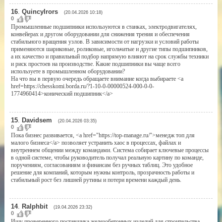
16
.
QuincyIrors
(20.04.2026 10:18)
0
Промышленные подшипники используются в станках, электродвигателях,
конвейерах и другом оборудовании для снижения трения и обеспечения
стабильного вращения узлов. В зависимости от нагрузки и условий работы
применяются шариковые, роликовые, игольчатые и другие типы подшипников,
а их качество и правильный подбор напрямую влияют на срок службы техники
и риск простоев на производстве. Какие подшипники вы чаще всего
используете в промышленном оборудовании?
На что вы в первую очередь обращаете внимание когда выбираете <a
href=https://chesskomi.borda.ru/?1-10-0-00000524-000-0-0-
1774960414>конический подшипник</a>
15
.
Davidsem
(20.04.2026 03:35)
0
Пока бизнес развивается, <a href="https://top-manage.ru/">менедж топ для
малого бизнеса</a> позволяет устранить хаос в процессах, файлах и
внутреннем общении между командами. Система собирает ключевые процессы
в одной системе, чтобы руководитель получал реальную картину по команде,
поручениям, согласованиям и финансам без ручных таблиц. Это удобное
решение для компаний, которым нужны контроль, прозрачность работы и
стабильный рост без лишней рутины и потери времени каждый день.
14
.
Ralphbit
(19.04.2026 23:32)
0
Ищу проверенного поставщика железобетонных изделий для строительства.