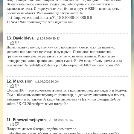
Важно стабильное качество продукции, соблюдение сроков поставки и
адекватные цены. Интересуют плиты, блоки и другие ЖБИ с возможностью
доставки на объект. Расскажите где заказываете <a
href=https://chesskomi.borda.ru/?1-10-0-00000496-000-0-0-
1774545264>производство жби изделий</a>
13
.
DavidIdeva
(18.04.2026 19:31)
0
Делаю заливку полов, столкнулся с проблемой: смесь ложится неровно,
местами появляются перепады и пузырьки. Основание подготовлено,
грунтовка нанесена, но результат всё равно некачественный. Использую
стандартную самовыравнивающуюся смесь. В чём может быть причина и как
исправить? <a href=https://telegra.ph/Zalivka-polov-03-02>заливку полов</a>
12
.
Marcuslor
(18.04.2026 10:06)
0
Сборка ПК — это возможность получить компьютер под свои задачи и бюджет.
Сам выбираешь комплектующие: процессор, видеокарту, оперативную память,
накопители и остальное. А какой бы вы хотели <a href=https://telegra.ph/Gde-
sobrat-PK-03-26>собрать компьютер</a>
11
.
Fineszaimejoymn
(18.04.2026 05:56)
0
Получить деньги быстро и удобно поможет <a
href=https://wikzaim.ru/>микрокредит на карту без отказа без проверки</a> -