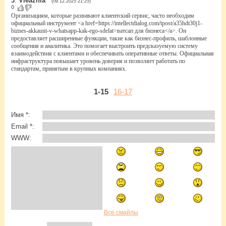
3
.
Vleaznia
(09.12.2025 21:25)
0
Организациям, которые развивают клиентский сервис, часто необходим
официальный инструмент <a href=https://intellectdialog.com/tpost/a35hdt30j1-
biznes-akkaunt-v-whatsapp-kak-ego-sdelat>ватсап для бизнеса</a>. Он
предоставляет расширенные функции, такие как бизнес-профиль, шаблонные
сообщения и аналитика. Это помогает выстроить предсказуемую систему
взаимодействия с клиентами и обеспечивать оперативные ответы. Официальная
инфраструктура повышает уровень доверия и позволяет работать по
стандартам, принятым в крупных компаниях.
1-15
16-17
Имя *:
Email *:
WWW:
Все смайлы