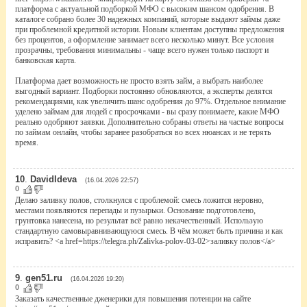
платформа с актуальной подборкой МФО с высоким шансом одобрения. В
каталоге собрано более 30 надежных компаний, которые выдают займы даже
при проблемной кредитной истории. Новым клиентам доступны предложения
без процентов, а оформление занимает всего несколько минут. Все условия
прозрачны, требования минимальны - чаще всего нужен только паспорт и
банковская карта.
Платформа дает возможность не просто взять займ, а выбрать наиболее
выгодный вариант. Подборки постоянно обновляются, а эксперты делятся
рекомендациями, как увеличить шанс одобрения до 97%. Отдельное внимание
уделено займам для людей с просрочками - вы сразу понимаете, какие МФО
реально одобряют заявки. Дополнительно собраны ответы на частые вопросы
по займам онлайн, чтобы заранее разобраться во всех нюансах и не терять
время.
10
.
DavidIdeva
(16.04.2026 22:57)
0
Делаю заливку полов, столкнулся с проблемой: смесь ложится неровно,
местами появляются перепады и пузырьки. Основание подготовлено,
грунтовка нанесена, но результат всё равно некачественный. Использую
стандартную самовыравнивающуюся смесь. В чём может быть причина и как
исправить? <a href=https://telegra.ph/Zalivka-polov-03-02>заливку полов</a>
9
.
gen51.ru
(16.04.2026 19:20)
0
Заказать качественные дженерики для повышения потенции на сайте