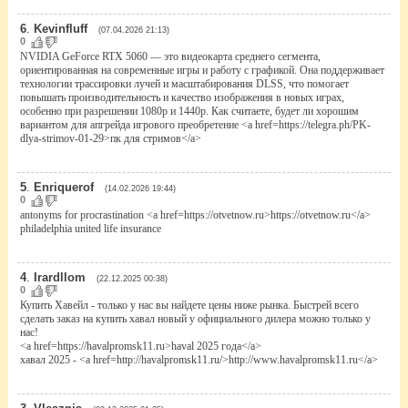
6
.
Kevinfluff
(07.04.2026 21:13)
0
NVIDIA GeForce RTX 5060 — это видеокарта среднего сегмента,
ориентированная на современные игры и работу с графикой. Она поддерживает
технологии трассировки лучей и масштабирования DLSS, что помогает
повышать производительность и качество изображения в новых играх,
особенно при разрешении 1080p и 1440p. Как считаете, будет ли хорошим
вариантом для апгрейда игрового преобретение <a href=https://telegra.ph/PK-
dlya-strimov-01-29>пк для стримов</a>
5
.
Enriquerof
(14.02.2026 19:44)
0
antonyms for procrastination <a href=https://otvetnow.ru>https://otvetnow.ru</a>
philadelphia united life insurance
4
.
Irardllom
(22.12.2025 00:38)
0
Купить Хавейл - только у нас вы найдете цены ниже рынка. Быстрей всего
сделать заказ на купить хавал новый у официального дилера можно только у
нас!
<a href=https://havalpromsk11.ru>haval 2025 года</a>
хавал 2025 - <a href=http://havalpromsk11.ru/>http://www.havalpromsk11.ru</a>